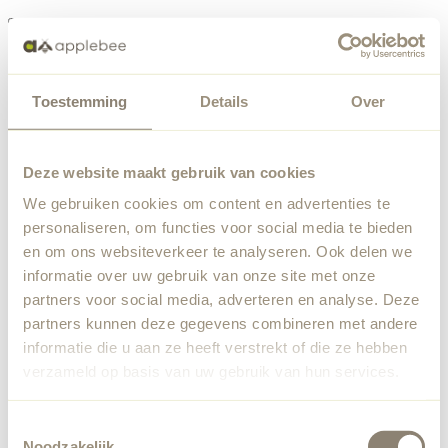
Menü
Toestemming
Details
Over
Etwas ist schiefgelaufen
Bestellliste
Wir haben einen unerwarteten Fehler festgestellt. Unser
Deze website maakt gebruik van cookies
Team wurde benachrichtigt.
We gebruiken cookies om content en advertenties te
Zurück zur Startseite
personaliseren, om functies voor social media te bieden
en om ons websiteverkeer te analyseren. Ook delen we
informatie over uw gebruik van onze site met onze
partners voor social media, adverteren en analyse. Deze
partners kunnen deze gegevens combineren met andere
informatie die u aan ze heeft verstrekt of die ze hebben
verzameld op basis van uw gebruik van hun services.
Toestemmingsselectie
Noodzakelijk