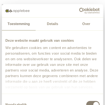
Menü
Toestemming
Details
Over
Etwas ist schiefgelaufen
Bestellliste
Wir haben einen unerwarteten Fehler festgestellt. Unser
Deze website maakt gebruik van cookies
Team wurde benachrichtigt.
We gebruiken cookies om content en advertenties te
Zurück zur Startseite
personaliseren, om functies voor social media te bieden
en om ons websiteverkeer te analyseren. Ook delen we
informatie over uw gebruik van onze site met onze
partners voor social media, adverteren en analyse. Deze
partners kunnen deze gegevens combineren met andere
informatie die u aan ze heeft verstrekt of die ze hebben
verzameld op basis van uw gebruik van hun services.
Toestemmingsselectie
Noodzakelijk