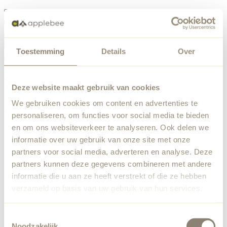
Menü
Toestemming
Details
Over
Etwas ist schiefgelaufen
Bestellliste
Wir haben einen unerwarteten Fehler festgestellt. Unser
Deze website maakt gebruik van cookies
Team wurde benachrichtigt.
We gebruiken cookies om content en advertenties te
Zurück zur Startseite
personaliseren, om functies voor social media te bieden
en om ons websiteverkeer te analyseren. Ook delen we
informatie over uw gebruik van onze site met onze
partners voor social media, adverteren en analyse. Deze
partners kunnen deze gegevens combineren met andere
informatie die u aan ze heeft verstrekt of die ze hebben
verzameld op basis van uw gebruik van hun services.
Toestemmingsselectie
Noodzakelijk