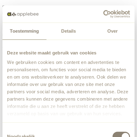
Menü
Toestemming
Details
Over
Etwas ist schiefgelaufen
Bestellliste
Wir haben einen unerwarteten Fehler festgestellt. Unser
Deze website maakt gebruik van cookies
Team wurde benachrichtigt.
We gebruiken cookies om content en advertenties te
Zurück zur Startseite
personaliseren, om functies voor social media te bieden
en om ons websiteverkeer te analyseren. Ook delen we
informatie over uw gebruik van onze site met onze
partners voor social media, adverteren en analyse. Deze
partners kunnen deze gegevens combineren met andere
informatie die u aan ze heeft verstrekt of die ze hebben
verzameld op basis van uw gebruik van hun services.
Toestemmingsselectie
Noodzakelijk