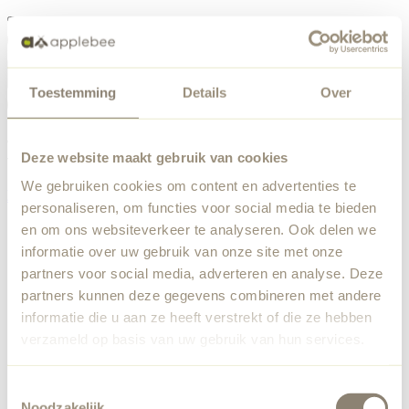
Menü
Toestemming
Details
Over
Etwas ist schiefgelaufen
Bestellliste
Wir haben einen unerwarteten Fehler festgestellt. Unser
Deze website maakt gebruik van cookies
Team wurde benachrichtigt.
We gebruiken cookies om content en advertenties te
Zurück zur Startseite
personaliseren, om functies voor social media te bieden
en om ons websiteverkeer te analyseren. Ook delen we
informatie over uw gebruik van onze site met onze
partners voor social media, adverteren en analyse. Deze
partners kunnen deze gegevens combineren met andere
informatie die u aan ze heeft verstrekt of die ze hebben
verzameld op basis van uw gebruik van hun services.
Toestemmingsselectie
Noodzakelijk