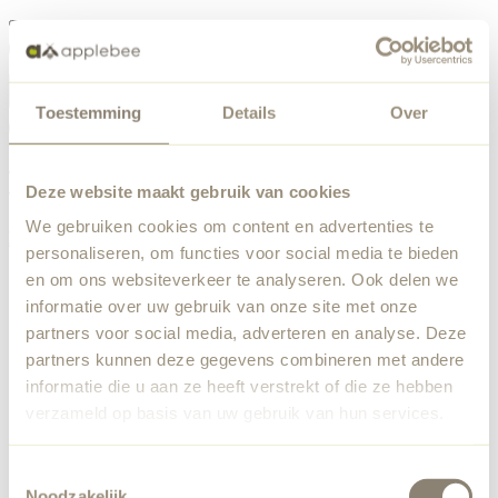
Menü
Toestemming
Details
Over
Etwas ist schiefgelaufen
Bestellliste
Wir haben einen unerwarteten Fehler festgestellt. Unser
Deze website maakt gebruik van cookies
Team wurde benachrichtigt.
We gebruiken cookies om content en advertenties te
Zurück zur Startseite
personaliseren, om functies voor social media te bieden
en om ons websiteverkeer te analyseren. Ook delen we
informatie over uw gebruik van onze site met onze
partners voor social media, adverteren en analyse. Deze
partners kunnen deze gegevens combineren met andere
informatie die u aan ze heeft verstrekt of die ze hebben
verzameld op basis van uw gebruik van hun services.
Toestemmingsselectie
Noodzakelijk