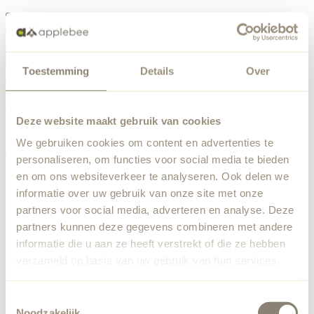
Menü
Toestemming
Details
Over
Etwas ist schiefgelaufen
Bestellliste
Wir haben einen unerwarteten Fehler festgestellt. Unser
Deze website maakt gebruik van cookies
Team wurde benachrichtigt.
We gebruiken cookies om content en advertenties te
Zurück zur Startseite
personaliseren, om functies voor social media te bieden
en om ons websiteverkeer te analyseren. Ook delen we
informatie over uw gebruik van onze site met onze
partners voor social media, adverteren en analyse. Deze
partners kunnen deze gegevens combineren met andere
informatie die u aan ze heeft verstrekt of die ze hebben
verzameld op basis van uw gebruik van hun services.
Toestemmingsselectie
Noodzakelijk