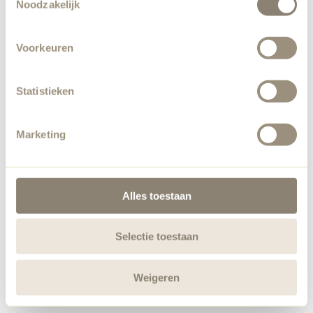
Noodzakelijk
loading
applebee.nl
(see the
browser console
for more
information).
Voorkeuren
Statistieken
Marketing
Alles toestaan
Selectie toestaan
Weigeren