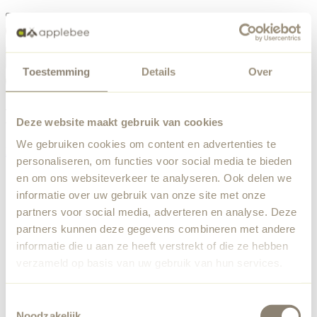
Menü
Toestemming
Details
Over
Etwas ist schiefgelaufen
Bestellliste
Wir haben einen unerwarteten Fehler festgestellt. Unser
Deze website maakt gebruik van cookies
Team wurde benachrichtigt.
We gebruiken cookies om content en advertenties te
Zurück zur Startseite
personaliseren, om functies voor social media te bieden
en om ons websiteverkeer te analyseren. Ook delen we
informatie over uw gebruik van onze site met onze
partners voor social media, adverteren en analyse. Deze
partners kunnen deze gegevens combineren met andere
informatie die u aan ze heeft verstrekt of die ze hebben
verzameld op basis van uw gebruik van hun services.
Toestemmingsselectie
Noodzakelijk