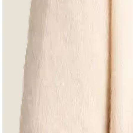
Earthy Elegance
Earthy Elegance
Milou Black
Bartisch
Vorherige Folie
Nächste Folie
Einen Händler suchen
Finden Sie einen Händler in Ihrer Nähe.
Händler suchen
Händler werden?