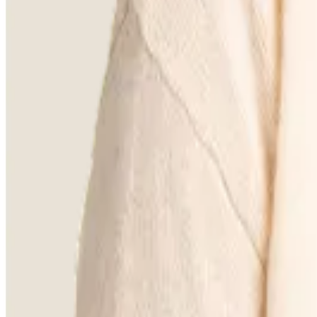
Vorherige Folie
Nächste Folie
Alle Bartische
Sehen Sie sich hier alle Bartische an
Natural Blush
Natural Blush
Milou Oyster
Bartisch