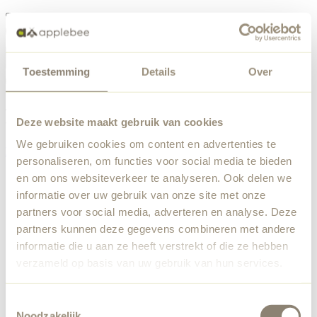
Menü
Toestemming
Details
Over
Etwas ist schiefgelaufen
Bestellliste
Wir haben einen unerwarteten Fehler festgestellt. Unser
Deze website maakt gebruik van cookies
Team wurde benachrichtigt.
We gebruiken cookies om content en advertenties te
Zurück zur Startseite
personaliseren, om functies voor social media te bieden
en om ons websiteverkeer te analyseren. Ook delen we
informatie over uw gebruik van onze site met onze
partners voor social media, adverteren en analyse. Deze
partners kunnen deze gegevens combineren met andere
informatie die u aan ze heeft verstrekt of die ze hebben
verzameld op basis van uw gebruik van hun services.
Toestemmingsselectie
Noodzakelijk