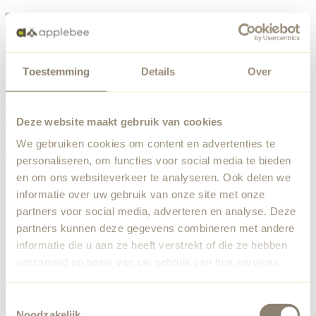
Menü
Toestemming
Details
Over
Etwas ist schiefgelaufen
Bestellliste
Wir haben einen unerwarteten Fehler festgestellt. Unser
Deze website maakt gebruik van cookies
Team wurde benachrichtigt.
We gebruiken cookies om content en advertenties te
Zurück zur Startseite
personaliseren, om functies voor social media te bieden
en om ons websiteverkeer te analyseren. Ook delen we
informatie over uw gebruik van onze site met onze
partners voor social media, adverteren en analyse. Deze
partners kunnen deze gegevens combineren met andere
informatie die u aan ze heeft verstrekt of die ze hebben
verzameld op basis van uw gebruik van hun services.
Toestemmingsselectie
Noodzakelijk