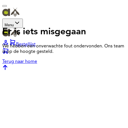
Menu
Er is iets misgegaan
Bestellijst
We hebben een onverwachte fout ondervonden. Ons team
is op de hoogte gesteld.
Terug naar home