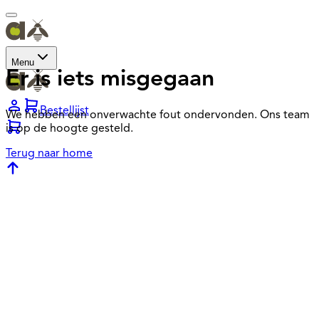
Menu
Er is iets misgegaan
Bestellijst
We hebben een onverwachte fout ondervonden. Ons team
is op de hoogte gesteld.
Terug naar home