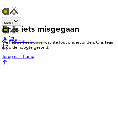
Menu
Er is iets misgegaan
Bestellijst
We hebben een onverwachte fout ondervonden. Ons team
is op de hoogte gesteld.
Terug naar home