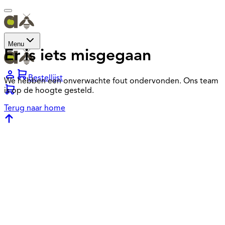
Menu
Er is iets misgegaan
Bestellijst
We hebben een onverwachte fout ondervonden. Ons team
is op de hoogte gesteld.
Terug naar home