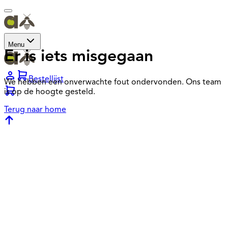
Menu
Er is iets misgegaan
Bestellijst
We hebben een onverwachte fout ondervonden. Ons team
is op de hoogte gesteld.
Terug naar home