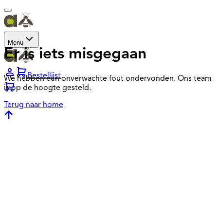
Menu
Er is iets misgegaan
Bestellijst
We hebben een onverwachte fout ondervonden. Ons team
is op de hoogte gesteld.
Terug naar home