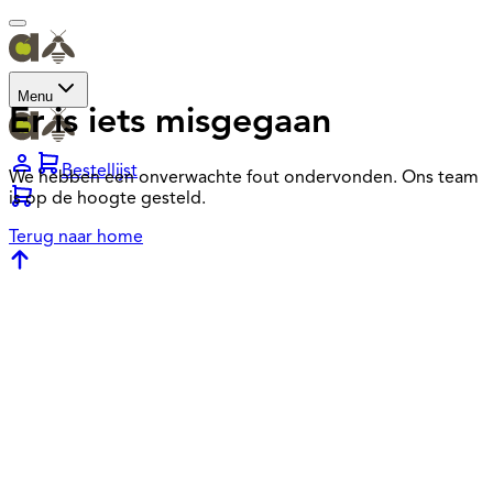
Menu
Er is iets misgegaan
Bestellijst
We hebben een onverwachte fout ondervonden. Ons team
is op de hoogte gesteld.
Terug naar home