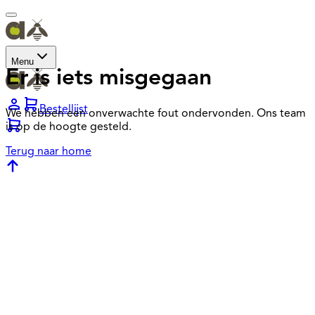
Menu
Er is iets misgegaan
Bestellijst
We hebben een onverwachte fout ondervonden. Ons team
is op de hoogte gesteld.
Terug naar home