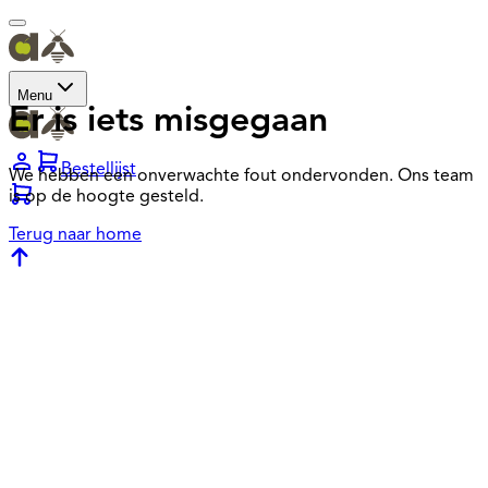
Menu
Er is iets misgegaan
Bestellijst
We hebben een onverwachte fout ondervonden. Ons team
is op de hoogte gesteld.
Terug naar home