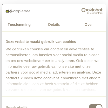
Menu
Toestemming
Details
Over
Something went wrong
Order list
We've encountered an unexpected error. Our team has
Deze website maakt gebruik van cookies
been notified.
We gebruiken cookies om content en advertenties te
Back to home
personaliseren, om functies voor social media te bieden
en om ons websiteverkeer te analyseren. Ook delen we
informatie over uw gebruik van onze site met onze
partners voor social media, adverteren en analyse. Deze
partners kunnen deze gegevens combineren met andere
informatie die u aan ze heeft verstrekt of die ze hebben
verzameld op basis van uw gebruik van hun services.
Toestemmingsselectie
Noodzakelijk