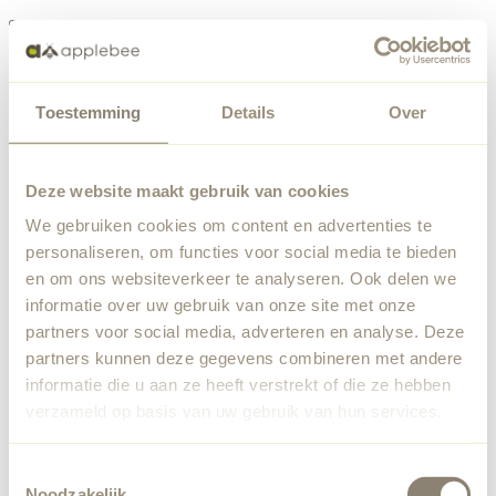
Menu
Toestemming
Details
Over
Something went wrong
Order list
We've encountered an unexpected error. Our team has
Deze website maakt gebruik van cookies
been notified.
We gebruiken cookies om content en advertenties te
Back to home
personaliseren, om functies voor social media te bieden
en om ons websiteverkeer te analyseren. Ook delen we
informatie over uw gebruik van onze site met onze
partners voor social media, adverteren en analyse. Deze
partners kunnen deze gegevens combineren met andere
informatie die u aan ze heeft verstrekt of die ze hebben
verzameld op basis van uw gebruik van hun services.
Toestemmingsselectie
Noodzakelijk