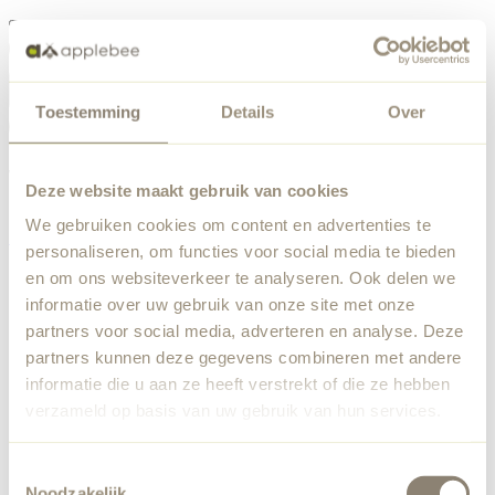
Menu
Toestemming
Details
Over
Something went wrong
Order list
We've encountered an unexpected error. Our team has
Deze website maakt gebruik van cookies
been notified.
We gebruiken cookies om content en advertenties te
Back to home
personaliseren, om functies voor social media te bieden
en om ons websiteverkeer te analyseren. Ook delen we
informatie over uw gebruik van onze site met onze
partners voor social media, adverteren en analyse. Deze
partners kunnen deze gegevens combineren met andere
informatie die u aan ze heeft verstrekt of die ze hebben
verzameld op basis van uw gebruik van hun services.
Toestemmingsselectie
Noodzakelijk