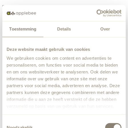
Menu
Toestemming
Details
Over
Something went wrong
Order list
We've encountered an unexpected error. Our team has
Deze website maakt gebruik van cookies
been notified.
We gebruiken cookies om content en advertenties te
Back to home
personaliseren, om functies voor social media te bieden
en om ons websiteverkeer te analyseren. Ook delen we
informatie over uw gebruik van onze site met onze
partners voor social media, adverteren en analyse. Deze
partners kunnen deze gegevens combineren met andere
informatie die u aan ze heeft verstrekt of die ze hebben
verzameld op basis van uw gebruik van hun services.
Toestemmingsselectie
Noodzakelijk