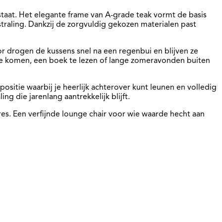
aat. Het elegante frame van A-grade teak vormt de basis
straling. Dankzij de zorgvuldig gekozen materialen past
 drogen de kussens snel na een regenbui en blijven ze
t te komen, een boek te lezen of lange zomeravonden buiten
itie waarbij je heerlijk achterover kunt leunen en volledig
g die jarenlang aantrekkelijk blijft.
es. Een verfijnde lounge chair voor wie waarde hecht aan