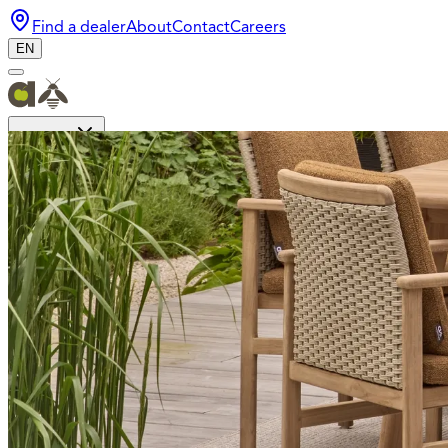
Find a dealer
About
Contact
Careers
EN
Collection
Bee Wett
Design
Materials
Dealer login