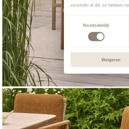
verstrekt of die ze hebben v
Toestemmingsselectie
Noodzakelijk
Weigeren