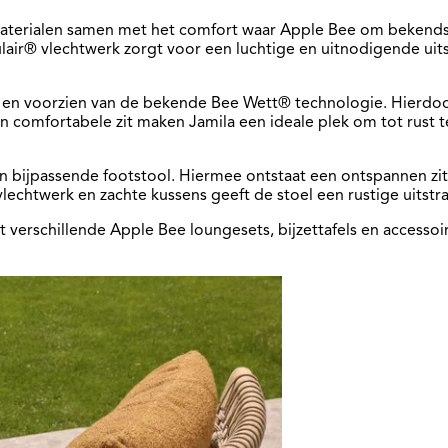
aterialen samen met het comfort waar Apple Bee om bekendst
ulair® vlechtwerk zorgt voor een luchtige en uitnodigende uit
 en voorzien van de bekende Bee Wett® technologie. Hierdoor
 en comfortabele zit maken Jamila een ideale plek om tot rus
ijpassende footstool. Hiermee ontstaat een ontspannen zitpos
echtwerk en zachte kussens geeft de stoel een rustige uitstralin
erschillende Apple Bee loungesets, bijzettafels en accessoir