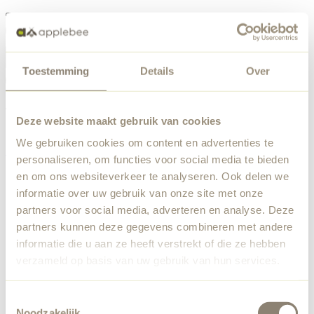
Menu
Toestemming
Details
Over
Something went wrong
Order list
We've encountered an unexpected error. Our team has
Deze website maakt gebruik van cookies
been notified.
We gebruiken cookies om content en advertenties te
Back to home
personaliseren, om functies voor social media te bieden
en om ons websiteverkeer te analyseren. Ook delen we
informatie over uw gebruik van onze site met onze
partners voor social media, adverteren en analyse. Deze
partners kunnen deze gegevens combineren met andere
informatie die u aan ze heeft verstrekt of die ze hebben
verzameld op basis van uw gebruik van hun services.
Toestemmingsselectie
Noodzakelijk