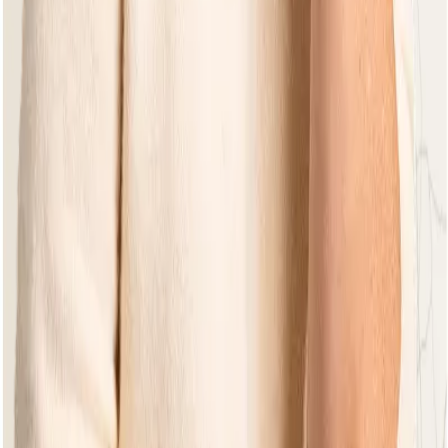
Find your nearest Apple Bee dealer.
Dealers
Become a dealer?
Are you interested in our products and would you like to
become an Apple Bee dealer? Then click the button below
and get in touch with us.
Get in touch
Discover our collection of high quality garden furniture
designed for comfort, style and durability in any outdoor
space.