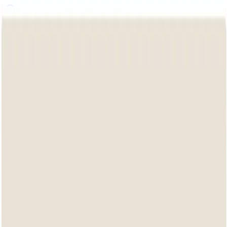
Find a dealer
About
Contact
Careers
EN
Collection
Bee Wett
Design
Materials
Dealer login