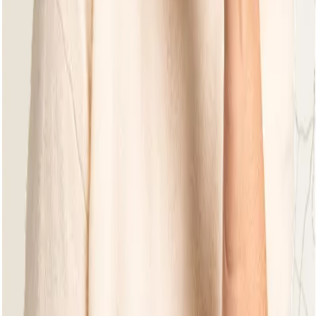
All footstools
View all footstools here
Earthy Elegance
Earthy Elegance
Condor Black
Ottoman
Natural Blush
Natural Blush
Condor Oyster
Ottoman