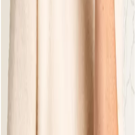
Earthy Elegance
Earthy Elegance
Luc
Ottoman
Earthy Elegance
Earthy Elegance
Moon Island Bronze
Lounge Element 110
Previous slide
Next slide
Find a Dealer