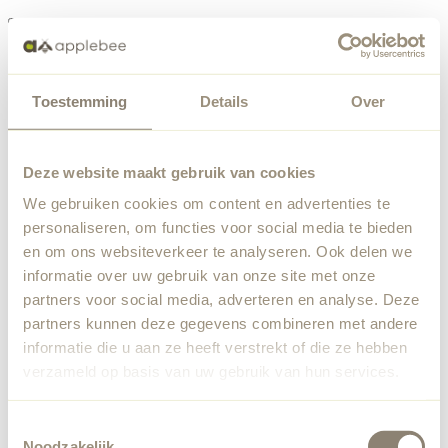
Menü
Toestemming
Details
Over
Etwas ist schiefgelaufen
Bestellliste
Wir haben einen unerwarteten Fehler festgestellt. Unser
Deze website maakt gebruik van cookies
Team wurde benachrichtigt.
We gebruiken cookies om content en advertenties te
Zurück zur Startseite
personaliseren, om functies voor social media te bieden
en om ons websiteverkeer te analyseren. Ook delen we
informatie over uw gebruik van onze site met onze
partners voor social media, adverteren en analyse. Deze
partners kunnen deze gegevens combineren met andere
informatie die u aan ze heeft verstrekt of die ze hebben
verzameld op basis van uw gebruik van hun services.
Toestemmingsselectie
Noodzakelijk