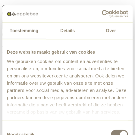
Menü
Toestemming
Details
Over
Etwas ist schiefgelaufen
Bestellliste
Wir haben einen unerwarteten Fehler festgestellt. Unser
Deze website maakt gebruik van cookies
Team wurde benachrichtigt.
We gebruiken cookies om content en advertenties te
Zurück zur Startseite
personaliseren, om functies voor social media te bieden
en om ons websiteverkeer te analyseren. Ook delen we
informatie over uw gebruik van onze site met onze
partners voor social media, adverteren en analyse. Deze
partners kunnen deze gegevens combineren met andere
informatie die u aan ze heeft verstrekt of die ze hebben
verzameld op basis van uw gebruik van hun services.
Toestemmingsselectie
Noodzakelijk