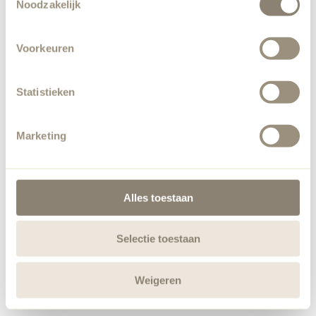
Noodzakelijk
loading
applebee.nl
(see the
browser console
for more
information).
Voorkeuren
Statistieken
Marketing
Alles toestaan
Selectie toestaan
Weigeren