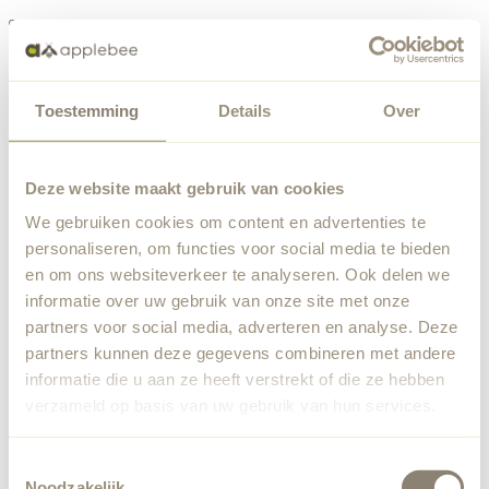
Menü
Toestemming
Details
Over
Etwas ist schiefgelaufen
Bestellliste
Wir haben einen unerwarteten Fehler festgestellt. Unser
Deze website maakt gebruik van cookies
Team wurde benachrichtigt.
We gebruiken cookies om content en advertenties te
Zurück zur Startseite
personaliseren, om functies voor social media te bieden
en om ons websiteverkeer te analyseren. Ook delen we
informatie over uw gebruik van onze site met onze
partners voor social media, adverteren en analyse. Deze
partners kunnen deze gegevens combineren met andere
informatie die u aan ze heeft verstrekt of die ze hebben
verzameld op basis van uw gebruik van hun services.
Toestemmingsselectie
Noodzakelijk