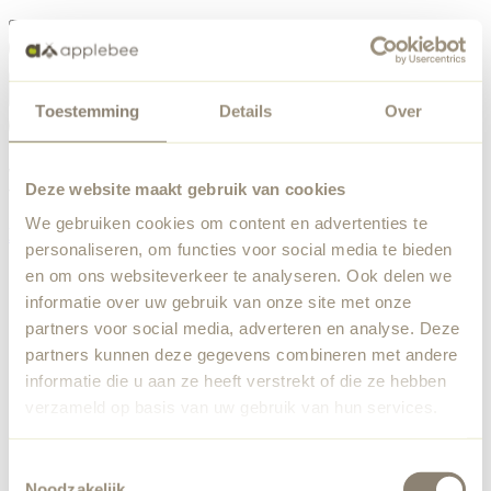
Menü
Toestemming
Details
Over
Etwas ist schiefgelaufen
Bestellliste
Wir haben einen unerwarteten Fehler festgestellt. Unser
Deze website maakt gebruik van cookies
Team wurde benachrichtigt.
We gebruiken cookies om content en advertenties te
Zurück zur Startseite
personaliseren, om functies voor social media te bieden
en om ons websiteverkeer te analyseren. Ook delen we
informatie over uw gebruik van onze site met onze
partners voor social media, adverteren en analyse. Deze
partners kunnen deze gegevens combineren met andere
informatie die u aan ze heeft verstrekt of die ze hebben
verzameld op basis van uw gebruik van hun services.
Toestemmingsselectie
Noodzakelijk