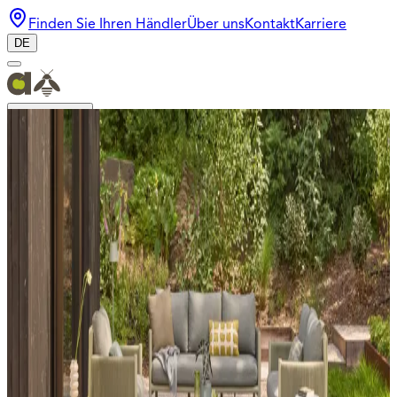
Finden Sie Ihren Händler
Über uns
Kontakt
Karriere
DE
Kollektion
Inspiration
Bee Wett
Design
Login für Händler