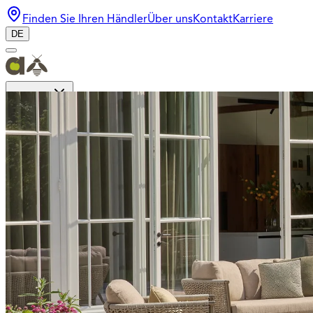
Finden Sie Ihren Händler
Über uns
Kontakt
Karriere
DE
Kollektion
Inspiration
Bee Wett
Design
Login für Händler