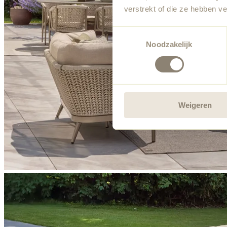
verstrekt of die ze hebben v
Toestemmingsselectie
Noodzakelijk
Weigeren