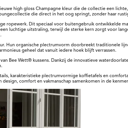
we high gloss Champagne kleur die de collectie een lichte, e
ngecollectie die direct in het oog springt, zonder haar rustig
ge ropewerk. Dit speciaal voor buitengebruik ontwikkelde mat
 een luchtige uitstraling, terwijl de sterke kern zorgt voor 
.
tuur. Hun organische plectrumvorm doorbreekt traditionele lijn
onieus geheel dat vanuit iedere hoek blijft verrassen.
van Bee Wett® kussens. Dankzij de innovatieve waterdoorlate
.
tails, karakteristieke plectrumvormige koffietafels en comf
rin design, comfort en vakmanschap samenkomen in de kenmerk