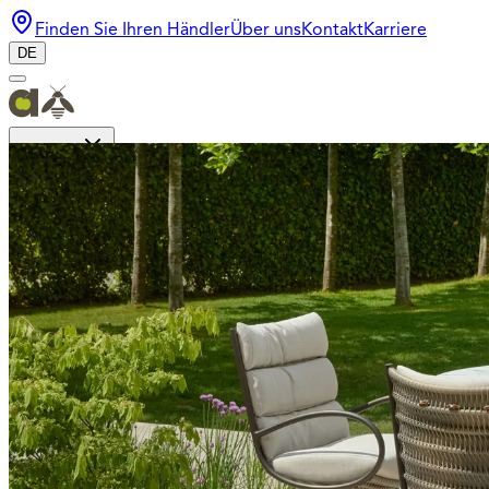
Finden Sie Ihren Händler
Über uns
Kontakt
Karriere
DE
Kollektion
Inspiration
Bee Wett
Design
Login für Händler