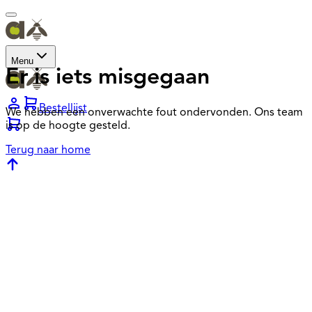
Menu
Er is iets misgegaan
Bestellijst
We hebben een onverwachte fout ondervonden. Ons team
is op de hoogte gesteld.
Terug naar home