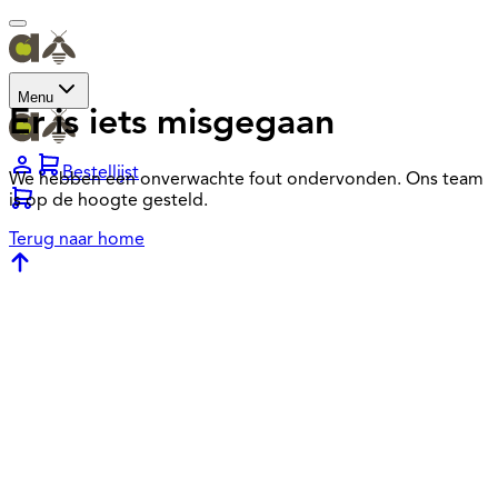
Menu
Er is iets misgegaan
Bestellijst
We hebben een onverwachte fout ondervonden. Ons team
is op de hoogte gesteld.
Terug naar home