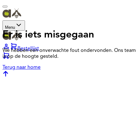
Menu
Er is iets misgegaan
Bestellijst
We hebben een onverwachte fout ondervonden. Ons team
is op de hoogte gesteld.
Terug naar home