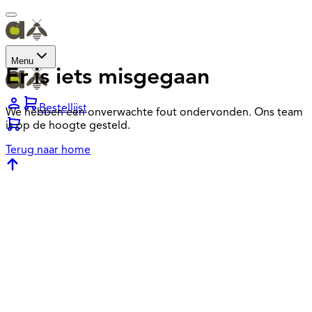
Menu
Er is iets misgegaan
Bestellijst
We hebben een onverwachte fout ondervonden. Ons team
is op de hoogte gesteld.
Terug naar home