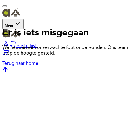
Menu
Er is iets misgegaan
Bestellijst
We hebben een onverwachte fout ondervonden. Ons team
is op de hoogte gesteld.
Terug naar home