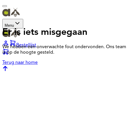
Menu
Er is iets misgegaan
Bestellijst
We hebben een onverwachte fout ondervonden. Ons team
is op de hoogte gesteld.
Terug naar home