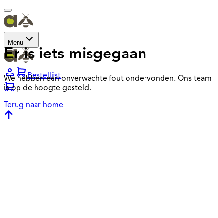
Menu
Er is iets misgegaan
Bestellijst
We hebben een onverwachte fout ondervonden. Ons team
is op de hoogte gesteld.
Terug naar home