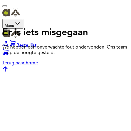
Menu
Er is iets misgegaan
Bestellijst
We hebben een onverwachte fout ondervonden. Ons team
is op de hoogte gesteld.
Terug naar home