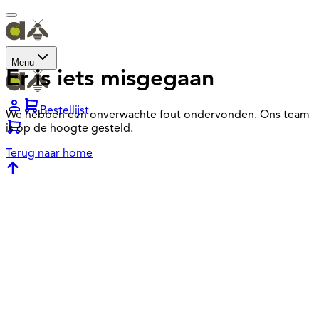
Menu
Er is iets misgegaan
Bestellijst
We hebben een onverwachte fout ondervonden. Ons team
is op de hoogte gesteld.
Terug naar home