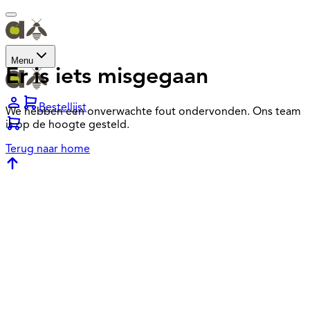
Menu
Er is iets misgegaan
Bestellijst
We hebben een onverwachte fout ondervonden. Ons team
is op de hoogte gesteld.
Terug naar home