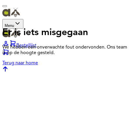
Menu
Er is iets misgegaan
Bestellijst
We hebben een onverwachte fout ondervonden. Ons team
is op de hoogte gesteld.
Terug naar home