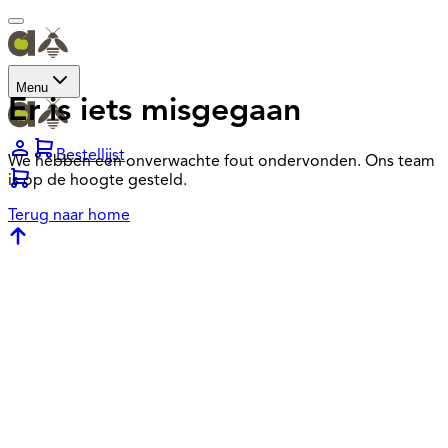
Menu
Er is iets misgegaan
Bestellijst
We hebben een onverwachte fout ondervonden. Ons team
is op de hoogte gesteld.
Terug naar home