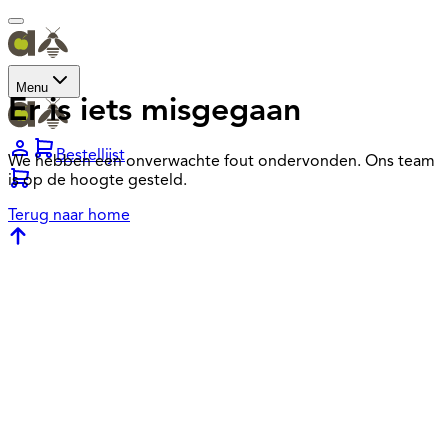
Menu
Er is iets misgegaan
Bestellijst
We hebben een onverwachte fout ondervonden. Ons team
is op de hoogte gesteld.
Terug naar home