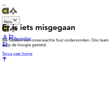
Menu
Er is iets misgegaan
Bestellijst
We hebben een onverwachte fout ondervonden. Ons team
is op de hoogte gesteld.
Terug naar home